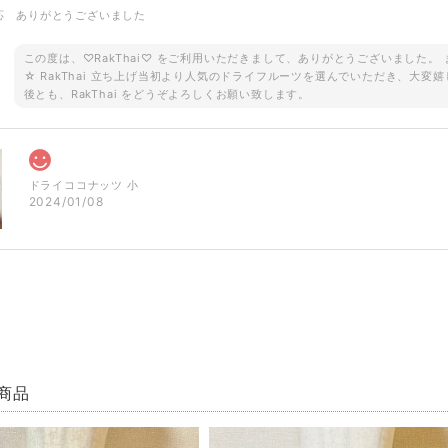
応 ありがとうございました
この度は、♡RakThai♡ をご利用いただきまして、ありがとうございました
☆ RakThai 立ち上げ当初より人気のドライフルーツを選んでいただき、大変嬉
後とも、RakThai をどうぞよろしくお願い致します。
ドライココナッツ 小
2024/01/08
ご予約品です！ ロータス 半袖シャツ ブラウン
2023/08/18
で即買いしました。見たままのとっても素敵なでした✨とても敏速、丁寧な対応で、本
商品
この度は ♡RakThai♡ をご利用いただき、ありがとうございました。また、レ
目惚れでご購入ということで、大変嬉しく思います。 パッと目を惹く蓮模様♡ た