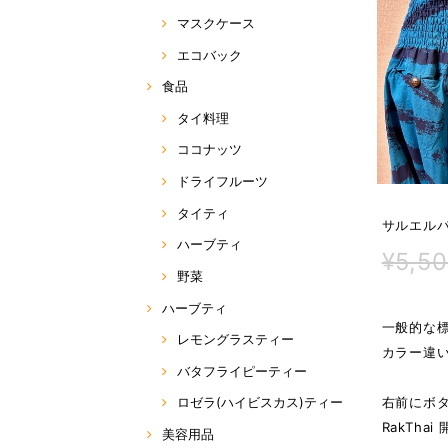
マスクケース
エコバック
食品
タイ料理
ココナッツ
ドライフルーツ
タイティ
サルエルパ
ハーブティ
¥5,5
野菜
ハーブティ
一般的な
レモングラスティー
カラー違い
バタフライピーティー
右前にボ
ロゼラ(ハイビスカス)ティー
RakTh
美容用品