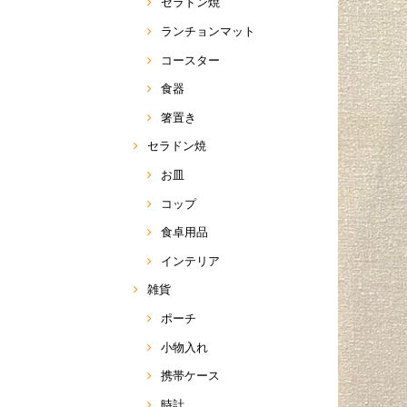
セラドン焼
ランチョンマット
コースター
食器
箸置き
セラドン焼
お皿
コップ
食卓用品
インテリア
雑貨
ポーチ
小物入れ
携帯ケース
時計