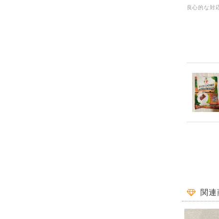
良心的な対
一目惚れ✾
関連