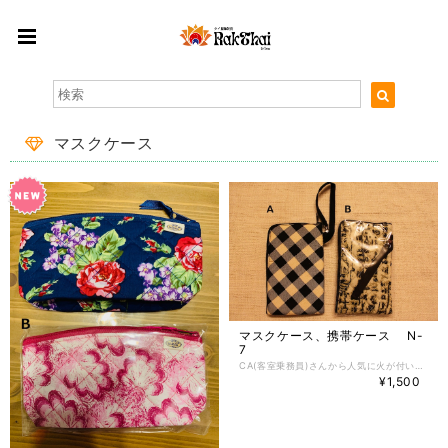
マスクケース
マスクケース、携帯ケース N-
7
CA(客室乗務員)さんから人気に火が付いたタイのファブリックブランド、Narayaの小物入れです。真上から片側側面にかけて、ファスナーが付いています。 カメラ入れや携帯入れ、眼鏡入れ、化粧品入れ、バッグの中の小分けポーチとしてなどなど・・様々な用途でお使いください♪ マスクケースとしても、使いやすいサイズです。 コットン素材なので、柔らかく肌触りも良く、汚れたら洗ってお使いいただけます。 ＜サイズ＞ 横: 約10cm 縦: 約18cm 横:10cm 高さ:18cm
¥1,500