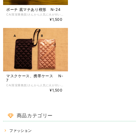
ポーチ 底マチあり楔形 N-24
CA(客室乗務員)さんから人気に火が付いたタイのファブリックブランド、Narayaの小物入れです。 化粧ポーチとしてお使いいただくのが一般的かと思いますが、カメラ入れや、バッグの中の小分けポーチとして、筆箱など、様々な用途でお使いください♪ コットン素材なので、柔らかくて肌触りも良く、汚れたら洗ってお使いいただけます(^^) <サイズ> 横 : 約19cm 縦 : 約10.5cm (中央部分) 底部横 : 約15.5cm 底部奥行 : 約84cm
¥1,500
マスクケース、携帯ケース N-
7
CA(客室乗務員)さんから人気に火が付いたタイのファブリックブランド、Narayaの小物入れです。 真上から片側側面にかけて、ファスナーが付いています。 カメラ入れや携帯入れ、眼鏡入れ、化粧品入れ、バッグの中の小分けポーチとしてなどなど・・様々な用途でお使いください♪ マスクケースとしても使いやすいサイズです。 Narayaで一般的なコットン素材ではなく、大人っぽいサテン素材で作られているので、お洒落持ちにも最適ですよ(^^) ＜サイズ＞ 横: 約10cm 縦: 約18cm
¥1,500
商品カテゴリー
ファッション