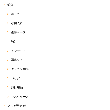
エルとまた雰囲気が違い、今回のブルーサルエルは、綺麗
雑貨
めにも使っていただけるのではないかなぁと思います
(*^^*) たくさん使っていただけると嬉しいです♡ 今後と
ポーチ
も、RakThaiをよろしくお願い致します(๑>◡<๑)
小物入れ
携帯ケース
サルエルパンツ
2020/05/13
時計
インテリア
今回のも柄が可愛くて、すごくお気に入りです！今年はこのサルエルが
ヘビロテ間違いなしです！
写真立て
この度は、RakThai をご利用いただきまして、ありがとう
キッチン用品
ございます(๑>◡<๑) こちらの柄、可愛いでしょう♡ あま
り見かけない柄で、店主も一目惚れしての即刻買付品でし
た(o^^o) 今年の夏は暑そうなので、たくさん活用していた
バッグ
だければと思います☆ また、可愛いの、たくさん見つけて
きます！(*^ω^*) 今後とも、よろしくお願い致します♡
旅行用品
マスクケース
サルエルパンツ 標準丈 R-D1-2
アジア野菜 種
2020/05/11