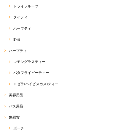
パクチー（コリアンダー）種
ドライフルーツ
2020/04/20
タイティ
ハーブティ
ホーリーバジル（ガパオ）種
野菜
2020/04/20
ハーブティ
本日届きました。 4000粒でこのお値段はとても安いと思い購入しまし
レモングラスティー
た。まぁ、そんなに沢山は育てられませんがww ラスト1袋、買えて良か
ったです。 注文から受注連絡、発送迄非常に早くて驚きました。
バタフライピーティー
この度は、RakThaiをご利用いただきまして、誠にありが
ロゼラ(ハイビスカス)ティー
とうございます。 また、評価、レビューへのご投稿、あり
がとうございます(^^) 商品の方、無事に到着したようで安
心致しました。 そうなんです… 私も、何度か、同じアジア
美容用品
野菜を育てておりますが、使えきれないほど入っています
σ(^_^;) 美味しいアジア野菜をたくさん育てていただければ
バス用品
と思います☆ 最近、野菜の種が非常に人気でして… ラス
ト1点、ご購入いただけて良かったです(^^) 今後も、皆さ
象雑貨
まに喜んでいるいただける商品を、できる限り迅速丁寧に
お届けできたらなぁと思っております。 また、ご縁がござ
いましたらご利用いただけると幸いです☆ 今後とも、
ポーチ
RakThaiをよろしくお願い致します(o^^o)