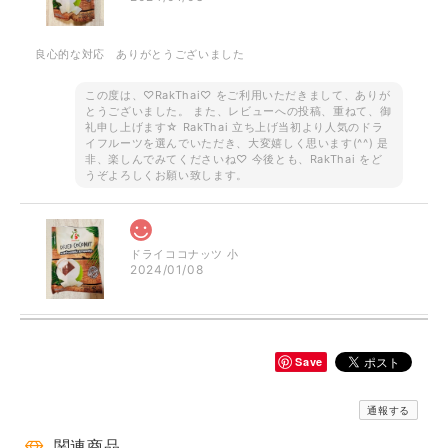
良心的な対応 ありがとうございました
この度は、♡RakThai♡ をご利用いただきまして、ありが
とうございました。 また、レビューへの投稿、重ねて、御
礼申し上げます☆ RakThai 立ち上げ当初より人気のドラ
イフルーツを選んでいただき、大変嬉しく思います(^^) 是
非、楽しんでみてくださいね♡ 今後とも、RakThai をど
うぞよろしくお願い致します。
ドライココナッツ 小
2024/01/08
Save
ご予約品です！ ロータス 半袖シャツ ブラウン
2023/08/18
通報する
一目惚れ✾で即買いしました。見たままのとっても素敵なでした✨とて