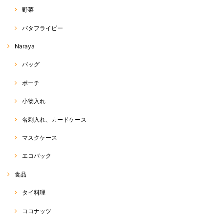
野菜
丈、デザイン、シルエット全てが理想通りでした！ だんだん暑くなって
バタフライピー
きたので、はいてて軽くて気持ちよくてサイコーです。 あまりに気に入
って、もう一枚買っちゃいました♡
Naraya
この度は、RakThai をご利用いただきまして、ありがとう
バッグ
ございます(^^) また、評価、レビューへのご投稿、ありが
とうございます☆ ネットショップでは、なかなか色感や素
ポーチ
材感が伝わりにくい中、できるだけ、お写真や商品説明
で、その点をカバーできるよう努力しているつもりです
が、今回、ご希望に沿った商品であったようで、店主も嬉
小物入れ
しく思います☆ また、追加のご注文、ありがとうございま
す(o^^o) 今後も、お気に召していただける商品をお届けで
名刺入れ、カードケース
きるよう、頑張ります♡ 今後とも、RakThaiをご愛用いた
だけると幸いです。よろしくお願い致します(*^ω^*)
マスクケース
エコバック
ホーラパー（タイスイートバジル）種
食品
2020/04/20
タイ料理
ココナッツ