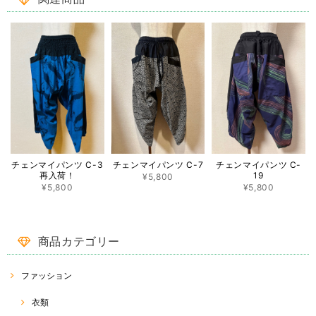
関連商品
も敏速、丁寧な対応で、本当に良いお買い物出来ました。有難うござい
ます^_^
この度は ♡RakThai♡ をご利用いただき、ありがとうご
ざいました。また、レビューへの投稿、重ねてありがとう
ございます(^^) 一目惚れでご購入ということで、大変嬉し
く思います。 パッと目を惹く蓮模様♡ たくさん使ってい
ただけたら幸いです(o^^o) 今後とも、RakThaiをどうぞよ
ろしくお願い致します☆
ココナッツバックルスカート CB-1 ♡タイダイ模様♡
チェンマイパンツ C-3
チェンマイパンツ C-7
チェンマイパンツ C-
2022/08/14
再入荷！
19
¥5,800
¥5,800
¥5,800
この商品をとても楽しみに待ってました❤️ 対応もとても早くて丁寧で嬉
しかったです(^-^) ありがとうございました😊
商品カテゴリー
この度は、ご購入ありがとうございました(^^) 重ねて、評
価、レビューコメントありがとうございます☆ 久しぶりに
入荷したココナッツバックルスカート。 気に入っていただ
ファッション
けると幸いです( ^ω^ ) 今後とも、♡RakThai♡をよろしく
お願い致します☆
衣類