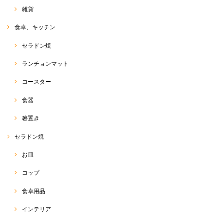
雑貨
サルエルパンツ 和柄コットン
食卓、キッチン
2020/08/18
セラドン焼
ランチョンマット
バンダナ
コースター
2020/08/18
食器
箸置き
サルエルパンツ
セラドン焼
2020/05/16
お皿
早い発送でとても綺麗に梱包してあり嬉しいです✨ こちらのショップで
サルエル購入するのは４度目です。 可愛いのはもちろん軽くて動きやす
コップ
く愛用しています(^^)
食卓用品
RakThaiをご愛用いただきまして、ありがとうございます
(o^^o) いつも、出来る限り、迅速丁寧に、商品をお客様に
インテリア
お届けするよう、心がけております☆ 前回のエンジのサル