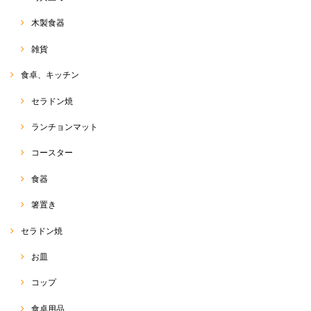
木製食器
雑貨
サルエルパンツ 和柄コットン
食卓、キッチン
2020/08/18
セラドン焼
ランチョンマット
バンダナ
コースター
2020/08/18
食器
箸置き
サルエルパンツ
セラドン焼
2020/05/16
お皿
早い発送でとても綺麗に梱包してあり嬉しいです✨ こちらのショップで
サルエル購入するのは４度目です。 可愛いのはもちろん軽くて動きやす
コップ
く愛用しています(^^)
食卓用品