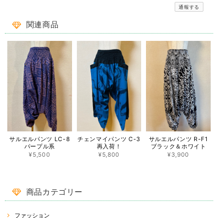
通報する
一目惚れ✾で即買いしました。見たままのとっても素敵なでした✨とて
関連商品
も敏速、丁寧な対応で、本当に良いお買い物出来ました。有難うござい
ます^_^
この度は ♡RakThai♡ をご利用いただき、ありがとうご
ざいました。また、レビューへの投稿、重ねてありがとう
ございます(^^) 一目惚れでご購入ということで、大変嬉し
く思います。 パッと目を惹く蓮模様♡ たくさん使ってい
ただけたら幸いです(o^^o) 今後とも、RakThaiをどうぞよ
ろしくお願い致します☆
ココナッツバックルスカート CB-1 ♡タイダイ模様♡
サルエルパンツ LC-8
チェンマイパンツ C-3
サルエルパンツ R-F1
2022/08/14
パープル系
再入荷！
ブラック＆ホワイト
¥5,500
¥5,800
¥3,900
この商品をとても楽しみに待ってました❤️ 対応もとても早くて丁寧で嬉
しかったです(^-^) ありがとうございました😊
商品カテゴリー
この度は、ご購入ありがとうございました(^^) 重ねて、評
価、レビューコメントありがとうございます☆ 久しぶりに
入荷したココナッツバックルスカート。 気に入っていただ
ファッション