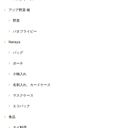
サルエルパンツ 標準丈 R-D1-2
アジア野菜 種
2020/05/11
野菜
丈、デザイン、シルエット全てが理想通りでした！ だんだん暑くなって
バタフライピー
きたので、はいてて軽くて気持ちよくてサイコーです。 あまりに気に入
って、もう一枚買っちゃいました♡
Naraya
この度は、RakThai をご利用いただきまして、ありがとう
バッグ
ございます(^^) また、評価、レビューへのご投稿、ありが
とうございます☆ ネットショップでは、なかなか色感や素
ポーチ
材感が伝わりにくい中、できるだけ、お写真や商品説明
で、その点をカバーできるよう努力しているつもりです
が、今回、ご希望に沿った商品であったようで、店主も嬉
小物入れ
しく思います☆ また、追加のご注文、ありがとうございま
す(o^^o) 今後も、お気に召していただける商品をお届けで
名刺入れ、カードケース
きるよう、頑張ります♡ 今後とも、RakThaiをご愛用いた
だけると幸いです。よろしくお願い致します(*^ω^*)
マスクケース
エコバック
ホーラパー（タイスイートバジル）種
食品
2020/04/20
タイ料理