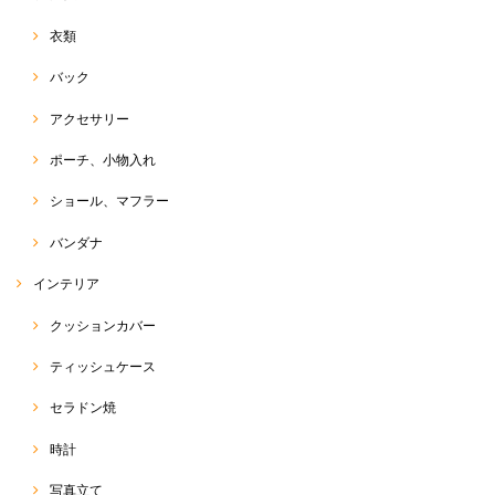
けると幸いです( ^ω^ ) 今後とも、♡RakThai♡をよろしく
お願い致します☆
衣類
バック
ペイント チュニック
アクセサリー
2021/07/23
ポーチ、小物入れ
ショール、マフラー
Ｔシャツ
バンダナ
2021/07/23
インテリア
クッションカバー
トゥクトゥク Tシャツ
ティッシュケース
2021/07/23
セラドン焼
時計
オーガニックバタフライピーティー 50g
写真立て
2021/05/19