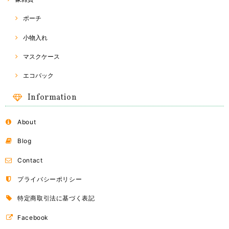
まに喜んでいるいただける商品を、できる限り迅速丁寧に
お届けできたらなぁと思っております。 また、ご縁がござ
いましたらご利用いただけると幸いです☆ 今後とも、
ポーチ
RakThaiをよろしくお願い致します(o^^o)
小物入れ
マスクケース
Naraya バッグ
2018/03/24
エコバック
Information
About
ドライフルーツ
B（オレンジ）
2018/03/24
Blog
Contact
ドライフルーツ
プライバシーポリシー
A（マンゴー）
2018/03/24
特定商取引法に基づく表記
Facebook