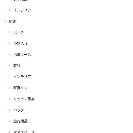
RakThaiをご愛用いただきまして、ありがとうございます
(o^^o) いつも、出来る限り、迅速丁寧に、商品をお客様に
インテリア
お届けするよう、心がけております☆ 前回のエンジのサル
エルとまた雰囲気が違い、今回のブルーサルエルは、綺麗
雑貨
めにも使っていただけるのではないかなぁと思います
(*^^*) たくさん使っていただけると嬉しいです♡ 今後と
ポーチ
も、RakThaiをよろしくお願い致します(๑>◡<๑)
小物入れ
携帯ケース
サルエルパンツ
2020/05/13
時計
インテリア
今回のも柄が可愛くて、すごくお気に入りです！今年はこのサルエルが
ヘビロテ間違いなしです！
写真立て
この度は、RakThai をご利用いただきまして、ありがとう
キッチン用品
ございます(๑>◡<๑) こちらの柄、可愛いでしょう♡ あま
り見かけない柄で、店主も一目惚れしての即刻買付品でし
た(o^^o) 今年の夏は暑そうなので、たくさん活用していた
バッグ
だければと思います☆ また、可愛いの、たくさん見つけて
きます！(*^ω^*) 今後とも、よろしくお願い致します♡
旅行用品
マスクケース