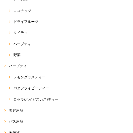
ココナッツ
パクチー（コリアンダー）種
ドライフルーツ
2020/04/20
タイティ
ハーブティ
ホーリーバジル（ガパオ）種
野菜
2020/04/20
ハーブティ
本日届きました。 4000粒でこのお値段はとても安いと思い購入しまし
レモングラスティー
た。まぁ、そんなに沢山は育てられませんがww ラスト1袋、買えて良か
ったです。 注文から受注連絡、発送迄非常に早くて驚きました。
バタフライピーティー
この度は、RakThaiをご利用いただきまして、誠にありが
ロゼラ(ハイビスカス)ティー
とうございます。 また、評価、レビューへのご投稿、あり
がとうございます(^^) 商品の方、無事に到着したようで安
心致しました。 そうなんです… 私も、何度か、同じアジア
美容用品
野菜を育てておりますが、使えきれないほど入っています
σ(^_^;) 美味しいアジア野菜をたくさん育てていただければ
バス用品
と思います☆ 最近、野菜の種が非常に人気でして… ラス
ト1点、ご購入いただけて良かったです(^^) 今後も、皆さ
象雑貨