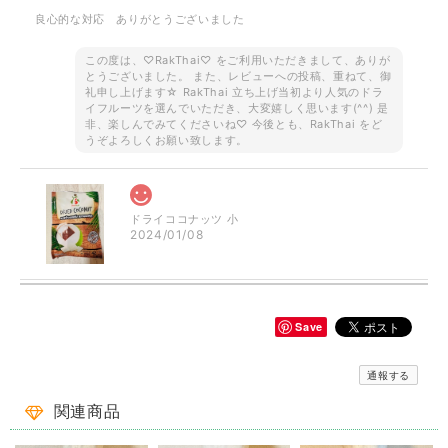
良心的な対応 ありがとうございました
この度は、♡RakThai♡ をご利用いただきまして、ありが
とうございました。 また、レビューへの投稿、重ねて、御
礼申し上げます☆ RakThai 立ち上げ当初より人気のドラ
イフルーツを選んでいただき、大変嬉しく思います(^^) 是
非、楽しんでみてくださいね♡ 今後とも、RakThai をど
うぞよろしくお願い致します。
ドライココナッツ 小
2024/01/08
Save
ご予約品です！ ロータス 半袖シャツ ブラウン
2023/08/18
通報する
一目惚れ✾で即買いしました。見たままのとっても素敵なでした✨とて
関連商品
も敏速、丁寧な対応で、本当に良いお買い物出来ました。有難うござい
ます^_^