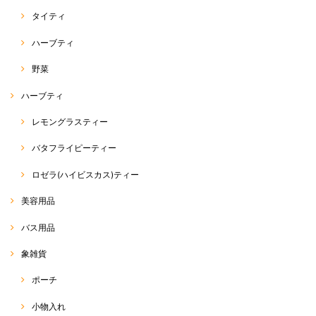
タイティ
ハーブティ
ホーリーバジル（ガパオ）種
野菜
2020/04/20
ハーブティ
本日届きました。 4000粒でこのお値段はとても安いと思い購入しまし
レモングラスティー
た。まぁ、そんなに沢山は育てられませんがww ラスト1袋、買えて良か
ったです。 注文から受注連絡、発送迄非常に早くて驚きました。
バタフライピーティー
この度は、RakThaiをご利用いただきまして、誠にありが
ロゼラ(ハイビスカス)ティー
とうございます。 また、評価、レビューへのご投稿、あり
がとうございます(^^) 商品の方、無事に到着したようで安
心致しました。 そうなんです… 私も、何度か、同じアジア
美容用品
野菜を育てておりますが、使えきれないほど入っています
σ(^_^;) 美味しいアジア野菜をたくさん育てていただければ
バス用品
と思います☆ 最近、野菜の種が非常に人気でして… ラス
ト1点、ご購入いただけて良かったです(^^) 今後も、皆さ
象雑貨
まに喜んでいるいただける商品を、できる限り迅速丁寧に
お届けできたらなぁと思っております。 また、ご縁がござ
いましたらご利用いただけると幸いです☆ 今後とも、
ポーチ
RakThaiをよろしくお願い致します(o^^o)
小物入れ