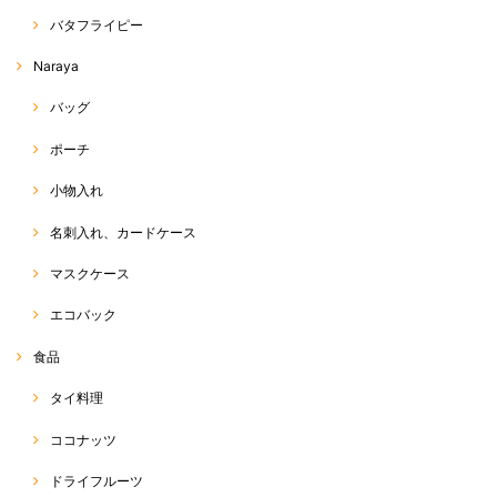
丈、デザイン、シルエット全てが理想通りでした！ だんだん暑くなって
バタフライピー
きたので、はいてて軽くて気持ちよくてサイコーです。 あまりに気に入
って、もう一枚買っちゃいました♡
Naraya
この度は、RakThai をご利用いただきまして、ありがとう
バッグ
ございます(^^) また、評価、レビューへのご投稿、ありが
とうございます☆ ネットショップでは、なかなか色感や素
ポーチ
材感が伝わりにくい中、できるだけ、お写真や商品説明
で、その点をカバーできるよう努力しているつもりです
が、今回、ご希望に沿った商品であったようで、店主も嬉
小物入れ
しく思います☆ また、追加のご注文、ありがとうございま
す(o^^o) 今後も、お気に召していただける商品をお届けで
名刺入れ、カードケース
きるよう、頑張ります♡ 今後とも、RakThaiをご愛用いた
だけると幸いです。よろしくお願い致します(*^ω^*)
マスクケース
エコバック
ホーラパー（タイスイートバジル）種
食品
2020/04/20
タイ料理
ココナッツ
パクチー（コリアンダー）種
ドライフルーツ
2020/04/20