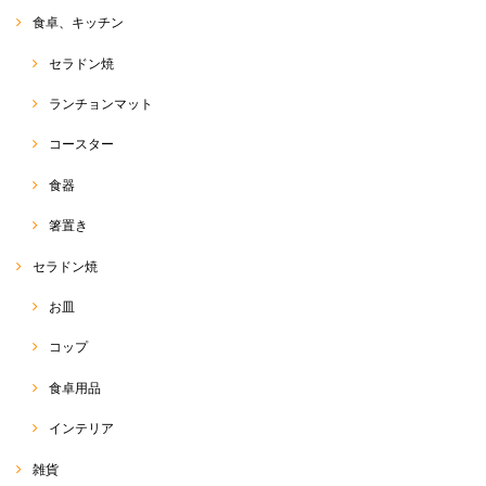
サルエルパンツ 和柄コットン
食卓、キッチン
2020/08/18
セラドン焼
ランチョンマット
バンダナ
コースター
2020/08/18
食器
箸置き
サルエルパンツ
セラドン焼
2020/05/16
お皿
早い発送でとても綺麗に梱包してあり嬉しいです✨ こちらのショップで
サルエル購入するのは４度目です。 可愛いのはもちろん軽くて動きやす
コップ
く愛用しています(^^)
食卓用品
RakThaiをご愛用いただきまして、ありがとうございます
(o^^o) いつも、出来る限り、迅速丁寧に、商品をお客様に
インテリア
お届けするよう、心がけております☆ 前回のエンジのサル
エルとまた雰囲気が違い、今回のブルーサルエルは、綺麗
雑貨
めにも使っていただけるのではないかなぁと思います