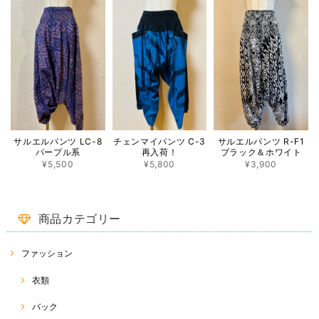
この度は ♡RakThai♡ をご利用いただき、ありがとうご
ざいました。また、レビューへの投稿、重ねてありがとう
ございます(^^) 一目惚れでご購入ということで、大変嬉し
く思います。 パッと目を惹く蓮模様♡ たくさん使ってい
ただけたら幸いです(o^^o) 今後とも、RakThaiをどうぞよ
ろしくお願い致します☆
ココナッツバックルスカート CB-1 ♡タイダイ模様♡
サルエルパンツ LC-8
チェンマイパンツ C-3
サルエルパンツ R-F1
2022/08/14
パープル系
再入荷！
ブラック＆ホワイト
¥5,500
¥5,800
¥3,900
この商品をとても楽しみに待ってました❤️ 対応もとても早くて丁寧で嬉
しかったです(^-^) ありがとうございました😊
商品カテゴリー
この度は、ご購入ありがとうございました(^^) 重ねて、評
価、レビューコメントありがとうございます☆ 久しぶりに
入荷したココナッツバックルスカート。 気に入っていただ
ファッション
けると幸いです( ^ω^ ) 今後とも、♡RakThai♡をよろしく
お願い致します☆
衣類
バック