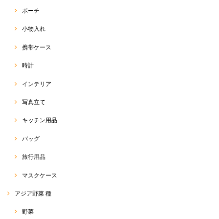
(*^^*) たくさん使っていただけると嬉しいです♡ 今後と
ポーチ
も、RakThaiをよろしくお願い致します(๑>◡<๑)
小物入れ
携帯ケース
サルエルパンツ
2020/05/13
時計
インテリア
今回のも柄が可愛くて、すごくお気に入りです！今年はこのサルエルが
ヘビロテ間違いなしです！
写真立て
この度は、RakThai をご利用いただきまして、ありがとう
キッチン用品
ございます(๑>◡<๑) こちらの柄、可愛いでしょう♡ あま
り見かけない柄で、店主も一目惚れしての即刻買付品でし
た(o^^o) 今年の夏は暑そうなので、たくさん活用していた
バッグ
だければと思います☆ また、可愛いの、たくさん見つけて
きます！(*^ω^*) 今後とも、よろしくお願い致します♡
旅行用品
マスクケース
サルエルパンツ 標準丈 R-D1-2
アジア野菜 種
2020/05/11
野菜