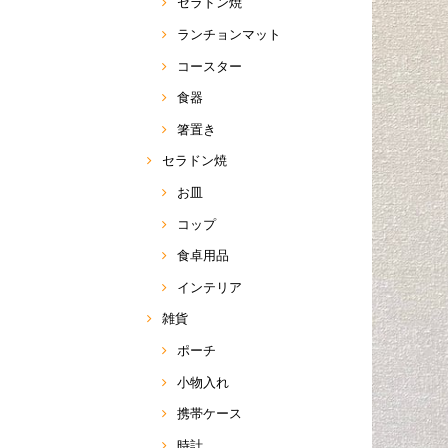
セラドン焼
ランチョンマット
コースター
食器
箸置き
セラドン焼
お皿
コップ
食卓用品
インテリア
雑貨
ポーチ
小物入れ
携帯ケース
時計