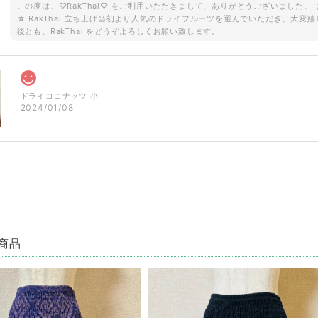
この度は、♡RakThai♡ をご利用いただきまして、ありがとうございました
☆ RakThai 立ち上げ当初より人気のドライフルーツを選んでいただき、大変嬉
後とも、RakThai をどうぞよろしくお願い致します。
ドライココナッツ 小
2024/01/08
ご予約品です！ ロータス 半袖シャツ ブラウン
2023/08/18
で即買いしました。見たままのとっても素敵なでした✨とても敏速、丁寧な対応で、本
商品
この度は ♡RakThai♡ をご利用いただき、ありがとうございました。また、レ
目惚れでご購入ということで、大変嬉しく思います。 パッと目を惹く蓮模様♡ た
も、RakThaiをどうぞよろしくお願い致します☆