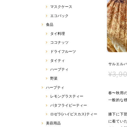
マスクケース
エコバック
食品
タイ料理
ココナッツ
ドライフルーツ
タイティ
サルエルパ
ハーブティ
¥3,9
野菜
ハーブティ
春〜秋用
レモングラスティー
一般的な標
バタフライピーティー
膝下に下
ロゼラ(ハイビスカス)ティー
に着てい
美容用品