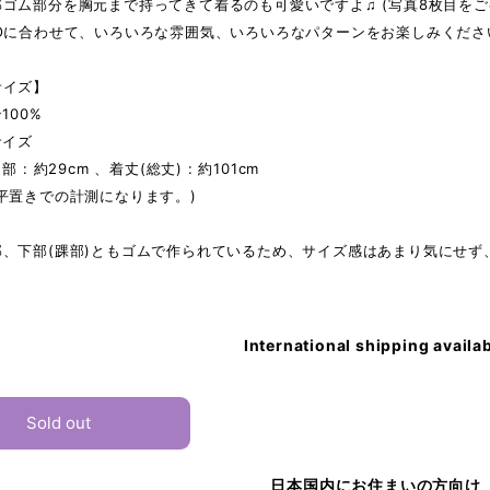
ゴム部分を胸元まで持ってきて着るのも可愛いですよ♫ (写真8枚目をご
Oに合わせて、いろいろな雰囲気、いろいろなパターンをお楽しみください(
サイズ】
100%
サイズ
部 : 約29cm 、着丈(総丈) : 約101cm
平置きでの計測になります。)
部、下部(踝部)ともゴムで作られているため、サイズ感はあまり気にせず
International shipping availa
Sold out
日本国内にお住まいの方向け