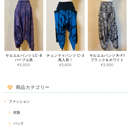
この度は ♡RakThai♡ をご利用いただき、ありがとうご
ざいました。また、レビューへの投稿、重ねてありがとう
ございます(^^) 一目惚れでご購入ということで、大変嬉し
く思います。 パッと目を惹く蓮模様♡ たくさん使ってい
ただけたら幸いです(o^^o) 今後とも、RakThaiをどうぞよ
ろしくお願い致します☆
ココナッツバックルスカート CB-1 ♡タイダイ模様♡
サルエルパンツ LC-8
チェンマイパンツ C-3
サルエルパンツ R-F1
2022/08/14
パープル系
再入荷！
ブラック＆ホワイト
¥5,500
¥5,800
¥3,900
この商品をとても楽しみに待ってました❤️ 対応もとても早くて丁寧で嬉
しかったです(^-^) ありがとうございました😊
商品カテゴリー
この度は、ご購入ありがとうございました(^^) 重ねて、評
価、レビューコメントありがとうございます☆ 久しぶりに
入荷したココナッツバックルスカート。 気に入っていただ
ファッション
けると幸いです( ^ω^ ) 今後とも、♡RakThai♡をよろしく
お願い致します☆
衣類
バック