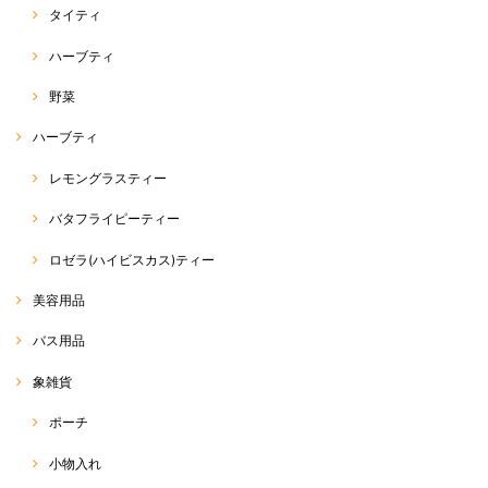
タイティ
ハーブティ
ホーリーバジル（ガパオ）種
野菜
2020/04/20
ハーブティ
本日届きました。 4000粒でこのお値段はとても安いと思い購入しまし
レモングラスティー
た。まぁ、そんなに沢山は育てられませんがww ラスト1袋、買えて良か
ったです。 注文から受注連絡、発送迄非常に早くて驚きました。
バタフライピーティー
この度は、RakThaiをご利用いただきまして、誠にありが
ロゼラ(ハイビスカス)ティー
とうございます。 また、評価、レビューへのご投稿、あり
がとうございます(^^) 商品の方、無事に到着したようで安
心致しました。 そうなんです… 私も、何度か、同じアジア
美容用品
野菜を育てておりますが、使えきれないほど入っています
σ(^_^;) 美味しいアジア野菜をたくさん育てていただければ
バス用品
と思います☆ 最近、野菜の種が非常に人気でして… ラス
ト1点、ご購入いただけて良かったです(^^) 今後も、皆さ
象雑貨
まに喜んでいるいただける商品を、できる限り迅速丁寧に
お届けできたらなぁと思っております。 また、ご縁がござ
いましたらご利用いただけると幸いです☆ 今後とも、
ポーチ
RakThaiをよろしくお願い致します(o^^o)
小物入れ