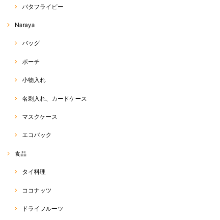
丈、デザイン、シルエット全てが理想通りでした！ だんだん暑くなって
バタフライピー
きたので、はいてて軽くて気持ちよくてサイコーです。 あまりに気に入
って、もう一枚買っちゃいました♡
Naraya
この度は、RakThai をご利用いただきまして、ありがとう
バッグ
ございます(^^) また、評価、レビューへのご投稿、ありが
とうございます☆ ネットショップでは、なかなか色感や素
ポーチ
材感が伝わりにくい中、できるだけ、お写真や商品説明
で、その点をカバーできるよう努力しているつもりです
が、今回、ご希望に沿った商品であったようで、店主も嬉
小物入れ
しく思います☆ また、追加のご注文、ありがとうございま
す(o^^o) 今後も、お気に召していただける商品をお届けで
名刺入れ、カードケース
きるよう、頑張ります♡ 今後とも、RakThaiをご愛用いた
だけると幸いです。よろしくお願い致します(*^ω^*)
マスクケース
エコバック
ホーラパー（タイスイートバジル）種
食品
2020/04/20
タイ料理
ココナッツ
パクチー（コリアンダー）種
ドライフルーツ
2020/04/20