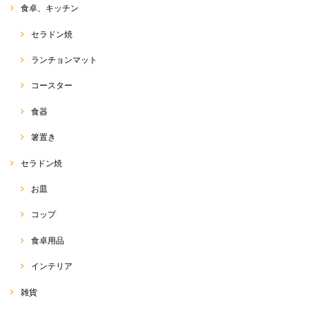
食卓、キッチン
2020/08/18
セラドン焼
ランチョンマット
バンダナ
コースター
2020/08/18
食器
箸置き
サルエルパンツ
セラドン焼
2020/05/16
お皿
早い発送でとても綺麗に梱包してあり嬉しいです✨ こちらのショップで
サルエル購入するのは４度目です。 可愛いのはもちろん軽くて動きやす
コップ
く愛用しています(^^)
食卓用品
RakThaiをご愛用いただきまして、ありがとうございます
(o^^o) いつも、出来る限り、迅速丁寧に、商品をお客様に
インテリア
お届けするよう、心がけております☆ 前回のエンジのサル
エルとまた雰囲気が違い、今回のブルーサルエルは、綺麗
雑貨
めにも使っていただけるのではないかなぁと思います
(*^^*) たくさん使っていただけると嬉しいです♡ 今後と