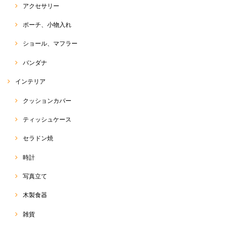
ペイント チュニック
アクセサリー
2021/07/23
ポーチ、小物入れ
ショール、マフラー
Ｔシャツ
バンダナ
2021/07/23
インテリア
クッションカバー
トゥクトゥク Tシャツ
ティッシュケース
2021/07/23
セラドン焼
時計
オーガニックバタフライピーティー 50g
写真立て
2021/05/19
木製食器
雑貨
サルエルパンツ 和柄コットン