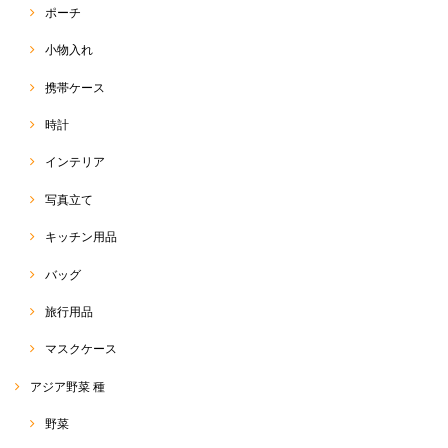
ポーチ
も、RakThaiをよろしくお願い致します(๑>◡<๑)
小物入れ
携帯ケース
サルエルパンツ
2020/05/13
時計
インテリア
今回のも柄が可愛くて、すごくお気に入りです！今年はこのサルエルが
ヘビロテ間違いなしです！
写真立て
この度は、RakThai をご利用いただきまして、ありがとう
キッチン用品
ございます(๑>◡<๑) こちらの柄、可愛いでしょう♡ あま
り見かけない柄で、店主も一目惚れしての即刻買付品でし
た(o^^o) 今年の夏は暑そうなので、たくさん活用していた
バッグ
だければと思います☆ また、可愛いの、たくさん見つけて
きます！(*^ω^*) 今後とも、よろしくお願い致します♡
旅行用品
マスクケース
サルエルパンツ 標準丈 R-D1-2
アジア野菜 種
2020/05/11
野菜