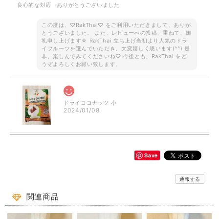
良心的な対応 ありがとうございました
この度は、♡RakThai♡ をご利用いただきまして、ありが
とうございました。 また、レビューへの投稿、重ねて、御
礼申し上げます☆ RakThai 立ち上げ当初より人気のドラ
イフルーツを選んでいただき、大変嬉しく思います(^^) 是
非、楽しんでみてくださいね♡ 今後とも、RakThai をど
うぞよろしくお願い致します。
ドライココナッツ 小
2024/01/08
Save
ご予約品です！ ロータス 半袖シャツ ブラウン
2023/08/18
通報する
一目惚れ✾で即買いしました。見たままのとっても素敵なでした✨とて
関連商品
も敏速、丁寧な対応で、本当に良いお買い物出来ました。有難うござい
ます^_^