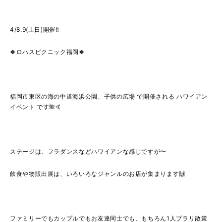
4/8.9(土日)開催‼️
🍀ロハスピクニック福岡🍀
福岡市東区の海の中道海浜公園、子供の広場 で開催される ハワイアン
イベント です🌺🤙
ステージは、フラダンスなどハワイアンな感じですが〜
飲食や物販出展は、いろいろなジャンルのお店が集まります🙌
ファミリーでもカップルでもお友達同士でも、もちろん1人プラリ散策