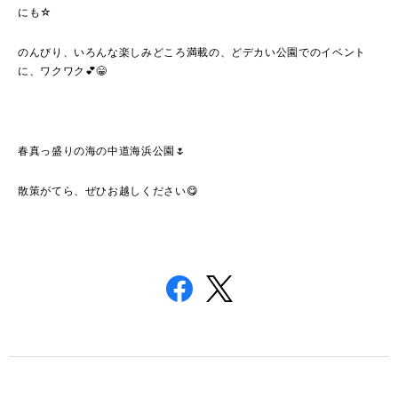
にも☆
のんびり、いろんな
楽しみどころ満載の、どデカい公園でのイベント
に、ワクワク💕😁
春真っ盛りの海の中道海浜公園🌷
散策がてら、ぜひお越しください😋