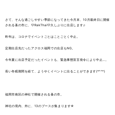
さて、そんな過ごしやすい季節になってきた今月末、10月最終日に開催
される蚤の市に、♡RakThai♡久しぶりに出店します♫
昨年は、コロナでイベントごとはことごとく中止。
定期出店先だったアクロス福岡での出店もNG。
今年夏に出店予定だったイベントも、緊急事態宣言発令により中止…。
長い冬眠期間を経て、ようやくイベントに出ることができます(*^^*)
福岡市南区の神社で開催される蚤の市。
神社の境内、外に、13のブースが集まります☆