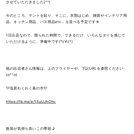
させていただきました(^^)
今のところ、テントを貼り、そこに、衣類はじめ、雑貨やインテリア用
品、キッチン用品、バス用品etc… を並べる予定です☆
1日出店なので、限られた時間で、できるだけ、いろんなタイを感じて
いただけるように、準備中です(*≧∀≦*)
他の出店者さん情報は、上のフライヤーや、下記URLを参照ください
(o^^o)
♡塩原わくわく蚤の市♡
https://fb.me/e/15uUJhOhc
散策が気持ち良いこの季節 ♪