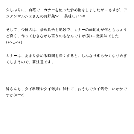
久しぶりに、自宅で、カナーを使った炒め物をしましたが… さすが、ア
ジアンマルシェさんのお野菜♡ 美味しい〜‼︎
そして、今日のは、炒め具合も絶妙で、カナーの歯応えが何ともちょう
ど良く、作っておきながら言うのもなんですが(笑)… 激美味でした
(๑>◡<๑)
カナーは、あまり炒める時間を長くすると、しんなり柔らかくなり過ぎ
てしまうので、要注意です。
皆さんも、タイ料理やタイ雑貨に触れて、おうちでタイ気分、いかかで
すか(o^^o)