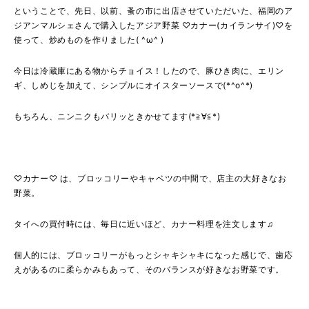
ということで、先日、以前、蚤の市に出店させていただいた、福岡のア
ジアンマルシェさんで購入した
アジア野菜 ♡カナー(カイランサイ)♡を
使って、炒めものを作りました( ^ω^ )
今日は冷蔵庫にある物からチョイス！したので、豚ひき肉に、エリン
ギ、しめじを加えて、シンプルにオイスターソースで(*^o^*)
もちろん、ニンニクもバリッときかせてます(*≧∀≦*)
♡カナー♡ は、ブロッコリーやキャベツの中間で、店主の大好きなお
野菜。
タイへの買付時には、毎日に近いほど、カナー料理を注文します♫
個人的には、ブロッコリーがもっとシャキシャキになった感じで、歯応
えがあるのに柔らかみもあって、そのバランスが好きなお野菜です。