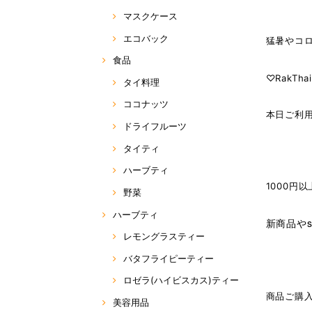
マスクケース
エコバック
猛暑やコ
食品
♡RakTha
タイ料理
ココナッツ
本日ご利用
ドライフルーツ
タイティ
ハーブティ
1000円
野菜
ハーブティ
新商品やs
レモングラスティー
バタフライピーティー
ロゼラ(ハイビスカス)ティー
商品ご購入
美容用品