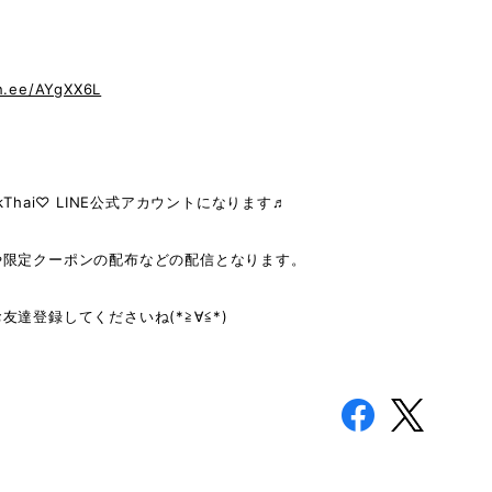
in.ee/AYgXX6L
kThai♡ LINE公式アカウントになります♬
や限定クーポンの配布などの配信となります。
友達登録してくださいね(*≧∀≦*)