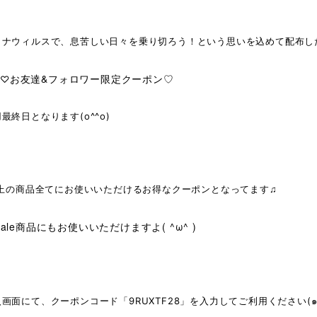
ロナウィルスで、息苦しい日々を乗り切ろう！という思いを込めて配布し
お友達&フォロワー限定クーポン♡
i♡
最終日となります(o^^o)
以上の商品全てにお使いいただけるお得なクーポンとなってます♫
ale商品にもお使いいただけますよ( ^ω^ )
画面にて、クーポンコード「9RUXTF28」を入力してご利用ください(๑>