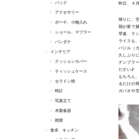
バック
昨日、４
アクセサリー
帰りに、空
ポーチ、小物入れ
我が家で
ショール、マフラー
早速、ラン
ライスも
バンダナ
バジル（
インテリア
久しぶりに
クッションカバー
ナンプラ
ださい♪
ティッシュケース
もちろん、
セラドン焼
るだけの
ガパオや空
時計
写真立て
木製食器
雑貨
食卓、キッチン