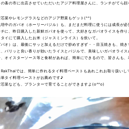
月の蚤の市に出店させていただいたアジア料理屋さんに、ランチがてら顔
芯菜やレモングラスなどのアジア野菜もゲット(^^)
栽培中のガパオ（ホーリーバジル）も、まだまだ料理に使うには成長が必
チに、昨日購入した新鮮ガパオを使って、大好きなガパオライスを作りました
、タイにて購入したお米（ジャスミンライス）を炊いて。
ガパオ）は、最後にサッと加えるだけで炒めすぎず・・目玉焼きも、焼き
、バリッと良い香りが効いたライスとバジルで、美味しいガパオライスがで
ー、オイスターソース等と食材があれば、簡単にできるので、皆さんも、
RakThaiでは、簡単に作れるタイ料理ペーストもあれこれお取り扱い
簡単タイ料理ペーストがお薦めです♪
芯菜なども、プランターで育てることができますよ(o^^o)