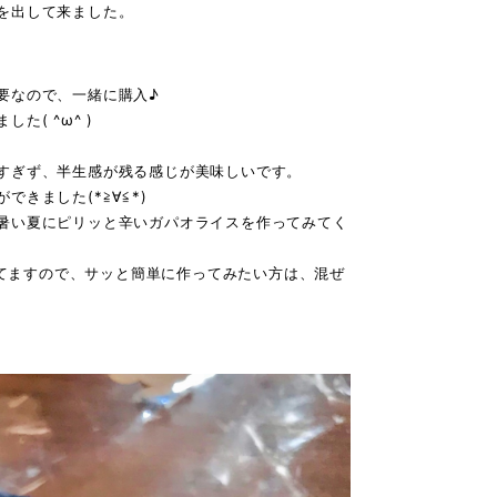
を出して来ました。
要なので、一緒に購入♪
( ^ω^ )
すぎず、半生感が残る感じが美味しいです。
きました(*≧∀≦*)
暑い夏にピリッと辛いガパオライスを作ってみてく
してますので、サッと簡単に作ってみたい方は、混ぜ