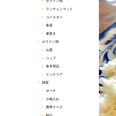
セラドン焼
ランチョンマット
コースター
食器
箸置き
セラドン焼
お皿
コップ
食卓用品
インテリア
雑貨
ポーチ
小物入れ
携帯ケース
時計