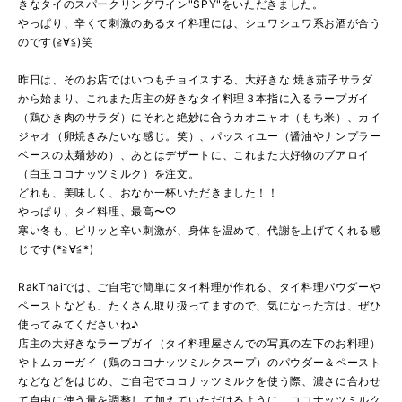
きなタイのスパークリングワイン"SPY"をいただきました。
やっぱり、辛くて刺激のあるタイ料理には、シュワシュワ系お酒が合う
のです(≧∀≦)笑
昨日は、そのお店ではいつもチョイスする、大好きな 焼き茄子サラダ
から始まり、これまた店主の好きなタイ料理３本指に入るラープガイ
（鶏ひき肉のサラダ）にそれと絶妙に合うカオニャオ（もち米）、カイ
ジャオ（卵焼きみたいな感じ。笑）、パッスィユー（醤油やナンプラー
ベースの太麺炒め）、あとはデザートに、これまた大好物のブアロイ
（白玉ココナッツミルク）を注文。
どれも、美味しく、おなか一杯いただきました！！
やっぱり、タイ料理、最高〜♡
寒い冬も、ピリッと辛い刺激が、身体を温めて、代謝を上げてくれる感
じです(*≧∀≦*)
RakThaiでは、ご自宅で簡単にタイ料理が作れる、タイ料理パウダーや
ペーストなども、たくさん取り扱ってますので、気になった方は、ぜひ
使ってみてくださいね♪
店主の大好きなラープガイ（タイ料理屋さんでの写真の左下のお料理）
やトムカーガイ（鶏のココナッツミルクスープ）のパウダー＆ペースト
などなどをはじめ、ご自宅でココナッツミルクを使う際、濃さに合わせ
て自由に使う量を調整して加えていただけるように、ココナッツミルク