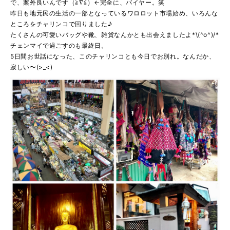
で、案外良いんです（≧∇≦）←完全に、バイヤー。笑
昨日も地元民の生活の一部となっているワロロット市場始め、いろんな
ところをチャリンコで回りました♪
たくさんの可愛いバッグや靴、雑貨なんかとも出会えましたよ*\(^o^)/*
チェンマイで過ごすのも最終日。
5日間お世話になった、このチャリンコとも今日でお別れ。なんだか、
寂しい〜(>_<)