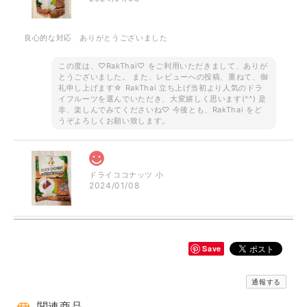
良心的な対応 ありがとうございました
この度は、♡RakThai♡ をご利用いただきまして、ありが
とうございました。 また、レビューへの投稿、重ねて、御
礼申し上げます☆ RakThai 立ち上げ当初より人気のドラ
イフルーツを選んでいただき、大変嬉しく思います(^^) 是
非、楽しんでみてくださいね♡ 今後とも、RakThai をど
うぞよろしくお願い致します。
ドライココナッツ 小
2024/01/08
Save
ご予約品です！ ロータス 半袖シャツ ブラウン
2023/08/18
通報する
一目惚れ✾で即買いしました。見たままのとっても素敵なでした✨とて