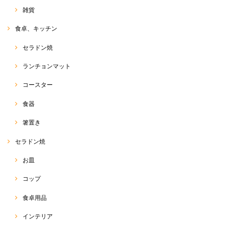
雑貨
サルエルパンツ 和柄コットン
食卓、キッチン
2020/08/18
セラドン焼
ランチョンマット
バンダナ
コースター
2020/08/18
食器
箸置き
サルエルパンツ
セラドン焼
2020/05/16
お皿
早い発送でとても綺麗に梱包してあり嬉しいです✨ こちらのショップで
サルエル購入するのは４度目です。 可愛いのはもちろん軽くて動きやす
コップ
く愛用しています(^^)
食卓用品
RakThaiをご愛用いただきまして、ありがとうございます
(o^^o) いつも、出来る限り、迅速丁寧に、商品をお客様に
インテリア
お届けするよう、心がけております☆ 前回のエンジのサル