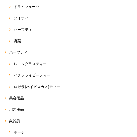
パクチー（コリアンダー）種
ドライフルーツ
2020/04/20
タイティ
ハーブティ
ホーリーバジル（ガパオ）種
野菜
2020/04/20
ハーブティ
本日届きました。 4000粒でこのお値段はとても安いと思い購入しまし
レモングラスティー
た。まぁ、そんなに沢山は育てられませんがww ラスト1袋、買えて良か
ったです。 注文から受注連絡、発送迄非常に早くて驚きました。
バタフライピーティー
この度は、RakThaiをご利用いただきまして、誠にありが
ロゼラ(ハイビスカス)ティー
とうございます。 また、評価、レビューへのご投稿、あり
がとうございます(^^) 商品の方、無事に到着したようで安
心致しました。 そうなんです… 私も、何度か、同じアジア
美容用品
野菜を育てておりますが、使えきれないほど入っています
σ(^_^;) 美味しいアジア野菜をたくさん育てていただければ
バス用品
と思います☆ 最近、野菜の種が非常に人気でして… ラス
ト1点、ご購入いただけて良かったです(^^) 今後も、皆さ
象雑貨
まに喜んでいるいただける商品を、できる限り迅速丁寧に
お届けできたらなぁと思っております。 また、ご縁がござ
いましたらご利用いただけると幸いです☆ 今後とも、
ポーチ
RakThaiをよろしくお願い致します(o^^o)