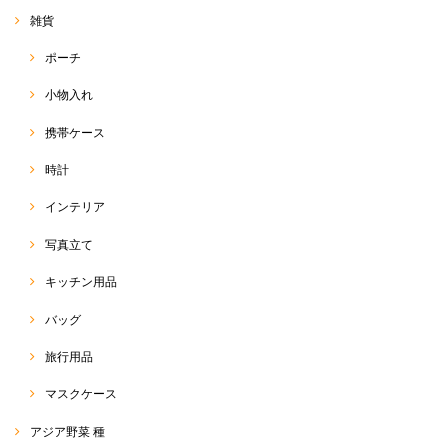
エルとまた雰囲気が違い、今回のブルーサルエルは、綺麗
雑貨
めにも使っていただけるのではないかなぁと思います
(*^^*) たくさん使っていただけると嬉しいです♡ 今後と
ポーチ
も、RakThaiをよろしくお願い致します(๑>◡<๑)
小物入れ
携帯ケース
サルエルパンツ
2020/05/13
時計
インテリア
今回のも柄が可愛くて、すごくお気に入りです！今年はこのサルエルが
ヘビロテ間違いなしです！
写真立て
この度は、RakThai をご利用いただきまして、ありがとう
キッチン用品
ございます(๑>◡<๑) こちらの柄、可愛いでしょう♡ あま
り見かけない柄で、店主も一目惚れしての即刻買付品でし
た(o^^o) 今年の夏は暑そうなので、たくさん活用していた
バッグ
だければと思います☆ また、可愛いの、たくさん見つけて
きます！(*^ω^*) 今後とも、よろしくお願い致します♡
旅行用品
マスクケース
サルエルパンツ 標準丈 R-D1-2
アジア野菜 種
2020/05/11