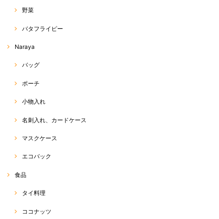
野菜
丈、デザイン、シルエット全てが理想通りでした！ だんだん暑くなって
バタフライピー
きたので、はいてて軽くて気持ちよくてサイコーです。 あまりに気に入
って、もう一枚買っちゃいました♡
Naraya
この度は、RakThai をご利用いただきまして、ありがとう
バッグ
ございます(^^) また、評価、レビューへのご投稿、ありが
とうございます☆ ネットショップでは、なかなか色感や素
ポーチ
材感が伝わりにくい中、できるだけ、お写真や商品説明
で、その点をカバーできるよう努力しているつもりです
が、今回、ご希望に沿った商品であったようで、店主も嬉
小物入れ
しく思います☆ また、追加のご注文、ありがとうございま
す(o^^o) 今後も、お気に召していただける商品をお届けで
名刺入れ、カードケース
きるよう、頑張ります♡ 今後とも、RakThaiをご愛用いた
だけると幸いです。よろしくお願い致します(*^ω^*)
マスクケース
エコバック
ホーラパー（タイスイートバジル）種
食品
2020/04/20
タイ料理
ココナッツ