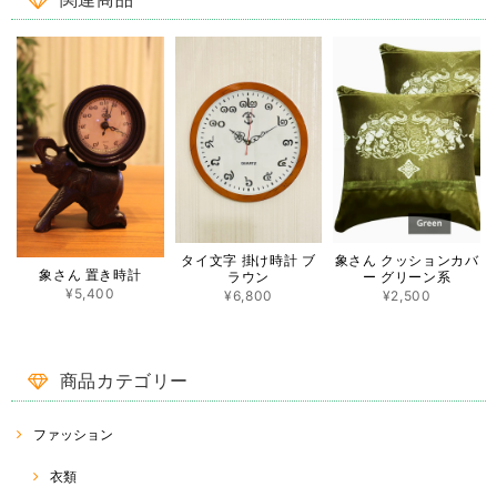
関連商品
も敏速、丁寧な対応で、本当に良いお買い物出来ました。有難うござい
ます^_^
この度は ♡RakThai♡ をご利用いただき、ありがとうご
ざいました。また、レビューへの投稿、重ねてありがとう
ございます(^^) 一目惚れでご購入ということで、大変嬉し
く思います。 パッと目を惹く蓮模様♡ たくさん使ってい
ただけたら幸いです(o^^o) 今後とも、RakThaiをどうぞよ
ろしくお願い致します☆
ココナッツバックルスカート CB-1 ♡タイダイ模様♡
象さん クッションカバ
タイ文字 掛け時計 ブ
2022/08/14
象さん 置き時計
ー グリーン系
ラウン
¥5,400
¥2,500
¥6,800
この商品をとても楽しみに待ってました❤️ 対応もとても早くて丁寧で嬉
しかったです(^-^) ありがとうございました😊
商品カテゴリー
この度は、ご購入ありがとうございました(^^) 重ねて、評
価、レビューコメントありがとうございます☆ 久しぶりに
入荷したココナッツバックルスカート。 気に入っていただ
ファッション
けると幸いです( ^ω^ ) 今後とも、♡RakThai♡をよろしく
お願い致します☆
衣類