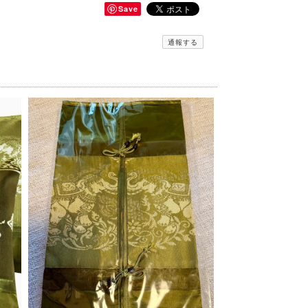
Save
通報する
当に良いお買い物出来ました。有難うございます^_^
ビューへの投稿、重ねてありがとうございます(^^) 一
くさん使っていただけたら幸いです(o^^o) 今後と
がとうございました😊
トありがとうございます☆ 久しぶりに入荷したココナ
RakThai♡をよろしくお願い致します☆