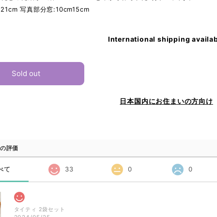
m21cm 写真部分窓:10cm15cm
International shipping availa
Sold out
日本国内にお住まいの方向け
の評価
べて
33
0
0
タイティ 2袋セット