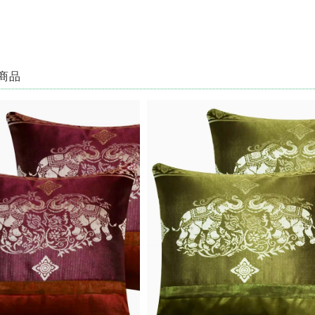
ご予約品です！ ロータス 半袖シャツ ブラウン
2023/08/18
で即買いしました。見たままのとっても素敵なでした✨とても敏速、丁寧な対応で、本
商品
この度は ♡RakThai♡ をご利用いただき、ありがとうございました。また、レ
目惚れでご購入ということで、大変嬉しく思います。 パッと目を惹く蓮模様♡ た
も、RakThaiをどうぞよろしくお願い致します☆
ココナッツバックルスカート CB-1 ♡タイダイ模様♡
2022/08/14
ても楽しみに待ってました❤️ 対応もとても早くて丁寧で嬉しかったです(^-^) あり
この度は、ご購入ありがとうございました(^^) 重ねて、評価、レビューコメン
ッツバックルスカート。 気に入っていただけると幸いです( ^ω^ ) 今後とも、♡