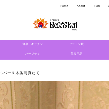
Home
About
Blog
食卓、キッチン
セラドン焼
ハーブティ
美容用品
ルバー＆木製写真たて