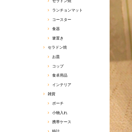
セラドン焼
ランチョンマット
コースター
食器
箸置き
セラドン焼
お皿
コップ
食卓用品
インテリア
雑貨
ポーチ
小物入れ
携帯ケース
時計