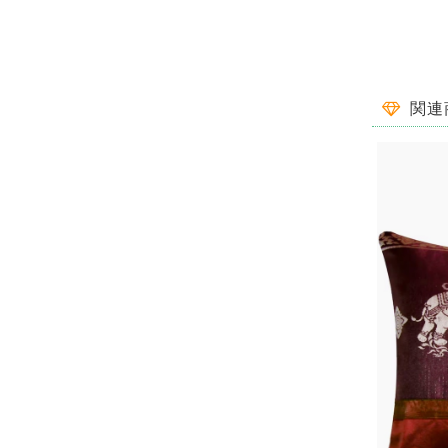
一目惚れ✾
関連
この商品をと