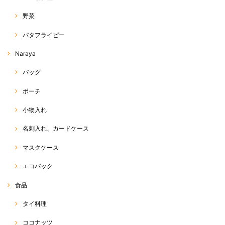
野菜
丈、デザイン、シルエット全てが理想通りでした！ だんだん暑くなって
きたので、はいてて軽くて気持ちよくてサイコーです。 あまりに気に入
バタフライピー
って、もう一枚買っちゃいました♡
Naraya
この度は、RakThai をご利用いただきまして、ありがとう
ございます(^^) また、評価、レビューへのご投稿、ありが
バッグ
とうございます☆ ネットショップでは、なかなか色感や素
材感が伝わりにくい中、できるだけ、お写真や商品説明
ポーチ
で、その点をカバーできるよう努力しているつもりです
が、今回、ご希望に沿った商品であったようで、店主も嬉
小物入れ
しく思います☆ また、追加のご注文、ありがとうございま
す(o^^o) 今後も、お気に召していただける商品をお届けで
きるよう、頑張ります♡ 今後とも、RakThaiをご愛用いた
名刺入れ、カードケース
だけると幸いです。よろしくお願い致します(*^ω^*)
マスクケース
エコバック
ホーラパー（タイスイートバジル）種
2020/04/20
食品
タイ料理
ココナッツ