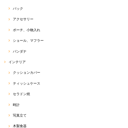
バック
ペイント チュニック
2021/07/23
アクセサリー
ポーチ、小物入れ
ショール、マフラー
Ｔシャツ
2021/07/23
バンダナ
インテリア
クッションカバー
トゥクトゥク Tシャツ
2021/07/23
ティッシュケース
セラドン焼
時計
オーガニックバタフライピーティー 50g
2021/05/19
写真立て
木製食器