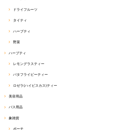
パクチー（コリアンダー）種
2020/04/20
ドライフルーツ
タイティ
ハーブティ
ホーリーバジル（ガパオ）種
2020/04/20
野菜
ハーブティ
本日届きました。 4000粒でこのお値段はとても安いと思い購入しまし
た。まぁ、そんなに沢山は育てられませんがww ラスト1袋、買えて良か
レモングラスティー
ったです。 注文から受注連絡、発送迄非常に早くて驚きました。
バタフライピーティー
この度は、RakThaiをご利用いただきまして、誠にありが
とうございます。 また、評価、レビューへのご投稿、あり
ロゼラ(ハイビスカス)ティー
がとうございます(^^) 商品の方、無事に到着したようで安
心致しました。 そうなんです… 私も、何度か、同じアジア
野菜を育てておりますが、使えきれないほど入っています
美容用品
σ(^_^;) 美味しいアジア野菜をたくさん育てていただければ
と思います☆ 最近、野菜の種が非常に人気でして… ラス
バス用品
ト1点、ご購入いただけて良かったです(^^) 今後も、皆さ
まに喜んでいるいただける商品を、できる限り迅速丁寧に
象雑貨
お届けできたらなぁと思っております。 また、ご縁がござ
いましたらご利用いただけると幸いです☆ 今後とも、
RakThaiをよろしくお願い致します(o^^o)
ポーチ