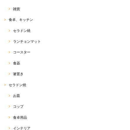
雑貨
サルエルパンツ 和柄コットン
2020/08/18
食卓、キッチン
セラドン焼
ランチョンマット
バンダナ
2020/08/18
コースター
食器
箸置き
サルエルパンツ
2020/05/16
セラドン焼
お皿
早い発送でとても綺麗に梱包してあり嬉しいです✨ こちらのショップで
サルエル購入するのは４度目です。 可愛いのはもちろん軽くて動きやす
コップ
く愛用しています(^^)
食卓用品
RakThaiをご愛用いただきまして、ありがとうございます
(o^^o) いつも、出来る限り、迅速丁寧に、商品をお客様に
お届けするよう、心がけております☆ 前回のエンジのサル
インテリア