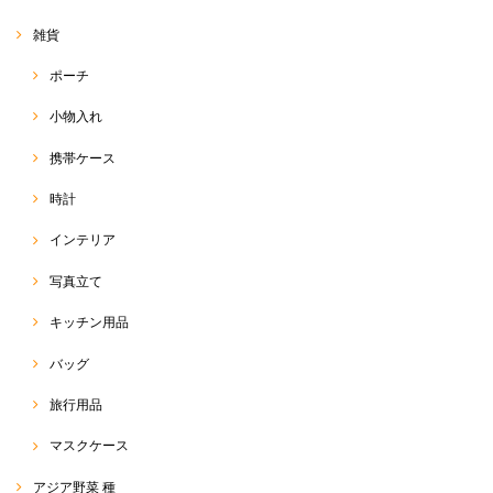
エルとまた雰囲気が違い、今回のブルーサルエルは、綺麗
めにも使っていただけるのではないかなぁと思います
雑貨
(*^^*) たくさん使っていただけると嬉しいです♡ 今後と
も、RakThaiをよろしくお願い致します(๑>◡<๑)
ポーチ
小物入れ
サルエルパンツ
携帯ケース
2020/05/13
時計
今回のも柄が可愛くて、すごくお気に入りです！今年はこのサルエルが
インテリア
ヘビロテ間違いなしです！
写真立て
この度は、RakThai をご利用いただきまして、ありがとう
ございます(๑>◡<๑) こちらの柄、可愛いでしょう♡ あま
キッチン用品
り見かけない柄で、店主も一目惚れしての即刻買付品でし
た(o^^o) 今年の夏は暑そうなので、たくさん活用していた
だければと思います☆ また、可愛いの、たくさん見つけて
バッグ
きます！(*^ω^*) 今後とも、よろしくお願い致します♡
旅行用品
マスクケース
サルエルパンツ 標準丈 R-D1-2
2020/05/11
アジア野菜 種