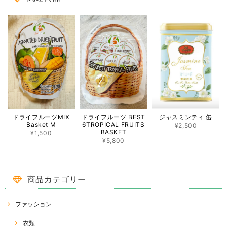
も敏速、丁寧な対応で、本当に良いお買い物出来ました。有難うござい
ます^_^
この度は ♡RakThai♡ をご利用いただき、ありがとうご
ざいました。また、レビューへの投稿、重ねてありがとう
ございます(^^) 一目惚れでご購入ということで、大変嬉し
く思います。 パッと目を惹く蓮模様♡ たくさん使ってい
ただけたら幸いです(o^^o) 今後とも、RakThaiをどうぞよ
ろしくお願い致します☆
ココナッツバックルスカート CB-1 ♡タイダイ模様♡
ドライフルーツMIX
ドライフルーツ BEST
ジャスミンティ 缶
2022/08/14
Basket M
6TROPICAL FRUITS
¥2,500
BASKET
¥1,500
¥5,800
この商品をとても楽しみに待ってました❤️ 対応もとても早くて丁寧で嬉
しかったです(^-^) ありがとうございました😊
この度は、ご購入ありがとうございました(^^) 重ねて、評
商品カテゴリー
価、レビューコメントありがとうございます☆ 久しぶりに
入荷したココナッツバックルスカート。 気に入っていただ
けると幸いです( ^ω^ ) 今後とも、♡RakThai♡をよろしく
ファッション
お願い致します☆
衣類