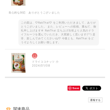
良心的な対応 ありがとうございました
この度は、♡RakThai♡ をご利用いただきまして、ありが
とうございました。 また、レビューへの投稿、重ねて、御
礼申し上げます☆ RakThai 立ち上げ当初より人気のドラ
イフルーツを選んでいただき、大変嬉しく思います(^^) 是
非、楽しんでみてくださいね♡ 今後とも、RakThai をど
うぞよろしくお願い致します。
ドライココナッツ 小
2024/01/08
Save
ご予約品です！ ロータス 半袖シャツ ブラウン
2023/08/18
通報する
一目惚れ✾で即買いしました。見たままのとっても素敵なでした✨とて
関連商品