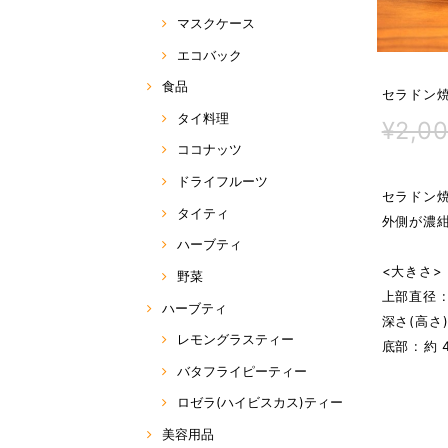
マスクケース
エコバック
食品
セラドン焼
タイ料理
¥2,0
ココナッツ
ドライフルーツ
セラドン
タイティ
外側が濃
ハーブティ
<大きさ>
野菜
上部直径 :
ハーブティ
深さ(高さ) 
レモングラスティー
底部 : 約 
バタフライピーティー
ロゼラ(ハイビスカス)ティー
美容用品