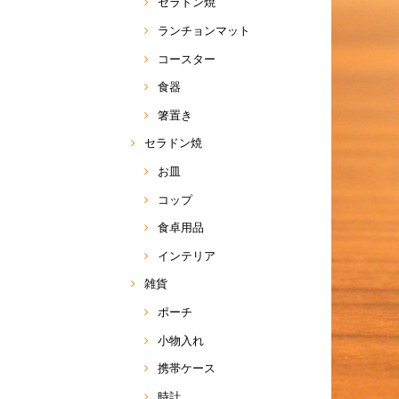
セラドン焼
ランチョンマット
コースター
食器
箸置き
セラドン焼
お皿
コップ
食卓用品
インテリア
雑貨
ポーチ
小物入れ
携帯ケース
時計