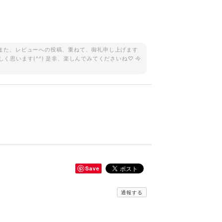
。 また、レビューへの投稿、重ねて、御礼申し上げます
しく思います(^^) 是非、楽しんでみてくださいね♡ 今
Save
通報する
当に良いお買い物出来ました。有難うございます^_^