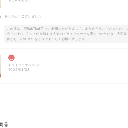
2024/01/08
応 ありがとうございました
この度は、♡RakThai♡ をご利用いただきまして、ありがとうございました
☆ RakThai 立ち上げ当初より人気のドライフルーツを選んでいただき、大変嬉
後とも、RakThai をどうぞよろしくお願い致します。
ドライココナッツ 小
2024/01/08
ご予約品です！ ロータス 半袖シャツ ブラウン
2023/08/18
で即買いしました。見たままのとっても素敵なでした✨とても敏速、丁寧な対応で、本
商品