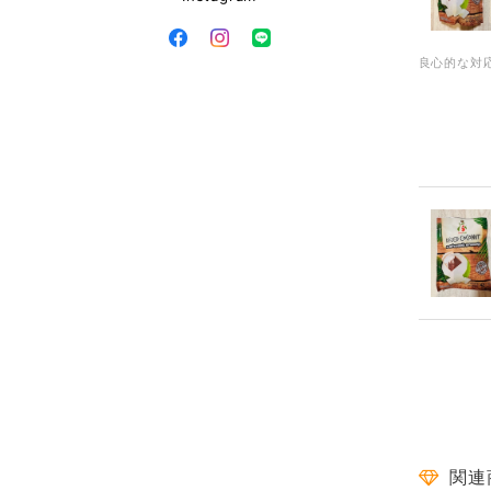
良心的な対
一目惚れ✾
関連