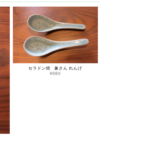
ビューへの投稿、重ねてありがとうございます(^^) 一
くさん使っていただけたら幸いです(o^^o) 今後と
セラドン焼 象さん れんげ
がとうございました😊
¥980
トありがとうございます☆ 久しぶりに入荷したココナ
RakThai♡をよろしくお願い致します☆