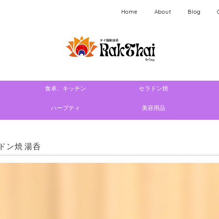
Home
About
Blog
食卓、キッチン
セラドン焼
ハーブティ
美容用品
ドン焼 湯呑