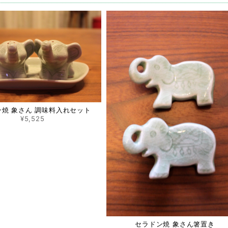
この度は ♡RakThai♡ をご利用いただき、ありがとうございました。また、レ
目惚れでご購入ということで、大変嬉しく思います。 パッと目を惹く蓮模様♡ た
も、RakThaiをどうぞよろしくお願い致します☆
ココナッツバックルスカート CB-1 ♡タイダイ模様♡
2022/08/14
焼 象さん 調味料入れセット
ても楽しみに待ってました❤️ 対応もとても早くて丁寧で嬉しかったです(^-^) あり
¥5,525
この度は、ご購入ありがとうございました(^^) 重ねて、評価、レビューコメン
ッツバックルスカート。 気に入っていただけると幸いです( ^ω^ ) 今後とも、♡
ペイント チュニック
2021/07/23
セラドン焼 象さん箸置き