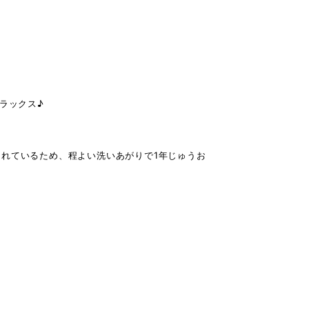
。
ラックス♪
されているため、程よい洗いあがりで1年じゅうお