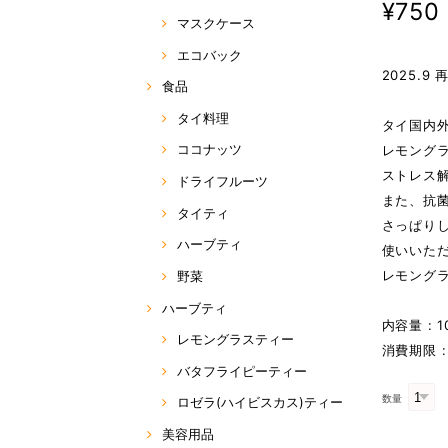
¥750
マスクケース
エコバック
2025.9
食品
タイ料理
タイ国内外
ココナッツ
レモングラ
ストレス
ドライフルーツ
また、抗
タイティ
さっぱり
ハーブティ
使いいた
レモング
野菜
ハーブティ
内容量 : 1
レモングラスティー
消費期限 : 
バタフライピーティー
数量
ロゼラ(ハイビスカス)ティー
美容用品