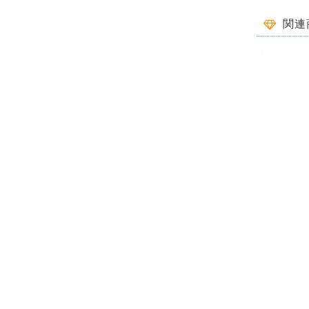
一目惚れ✾
関連
この商品をと