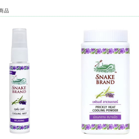
で即買いしました。見たままのとっても素敵なでした✨とても敏速、丁寧な対応で、本
商品
この度は ♡RakThai♡ をご利用いただき、ありがとうございました。また、レ
目惚れでご購入ということで、大変嬉しく思います。 パッと目を惹く蓮模様♡ た
も、RakThaiをどうぞよろしくお願い致します☆
ココナッツバックルスカート CB-1 ♡タイダイ模様♡
2022/08/14
ても楽しみに待ってました❤️ 対応もとても早くて丁寧で嬉しかったです(^-^) あり
この度は、ご購入ありがとうございました(^^) 重ねて、評価、レビューコメン
ッツバックルスカート。 気に入っていただけると幸いです( ^ω^ ) 今後とも、♡
ペイント チュニック
2021/07/23