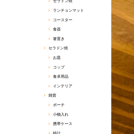
セラドン焼
ランチョンマット
コースター
食器
箸置き
セラドン焼
お皿
コップ
食卓用品
インテリア
雑貨
ポーチ
小物入れ
携帯ケース
時計