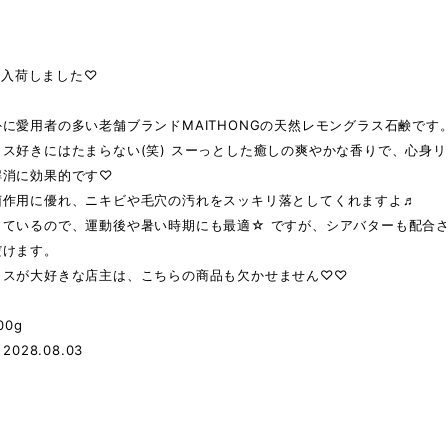
 再入荷しました♡
に愛用者の多い老舗ブランドMAITHONGの天然レモングラス石鹸です
ス好きにはたまらない(笑) スーっとした癒しの爽やかな香りで、心身リ
解消に効果的です♡
菌作用に優れ、ニキビや毛穴の汚れをスッキリ落としてくれますよ♬
しているので、運動後や暑い時期にも最適☆ ですが、シアバターも配合
だけます。
ラスが大好きな店主は、こちらの商品も欠かせません♡♡
00g
2028.08.03