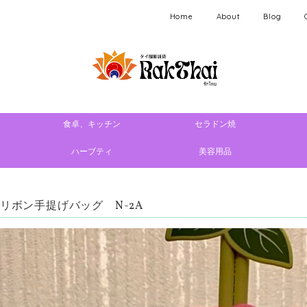
Home
About
Blog
食卓、キッチン
セラドン焼
ハーブティ
美容用品
 リボン手提げバッグ N-2A