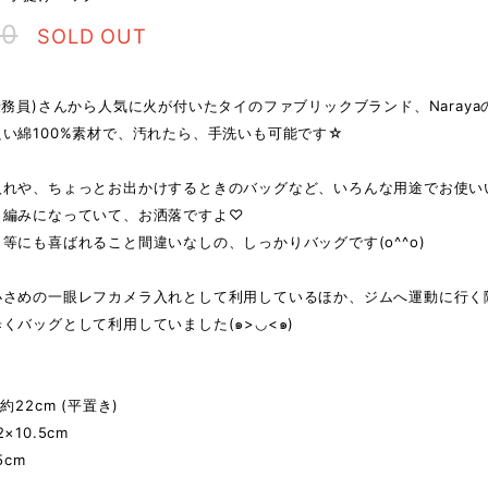
00
SOLD OUT
乗務員)さんから人気に火が付いたタイのファブリックブランド、Naray
い綿100%素材で、汚れたら、手洗いも可能です☆
入れや、ちょっとお出かけするときのバッグなど、いろんな用途でお使い
、編みになっていて、お洒落ですよ♡
等にも喜ばれること間違いなしの、しっかりバッグです(o^^o)
小さめの一眼レフカメラ入れとして利用しているほか、ジムへ運動に行く
くバッグとして利用していました(๑>◡<๑)
約22cm (平置き)
×10.5cm
5cm