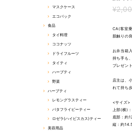
マスクケース
¥2,0
エコバック
食品
CA(客室
タイ料理
肌触りの良
ココナッツ
お弁当箱
ドライフルーツ
持ち手も
タイティ
プレゼント
ハーブティ
店主は、
野菜
れて持ち歩
ハーブティ
レモングラスティー
<サイズ>
バタフライピーティー
上部(横)：
底部：約12
ロゼラ(ハイビスカス)ティー
縦：約14.
美容用品