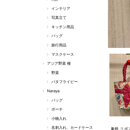
インテリア
写真立て
キッチン用品
バッグ
旅行用品
マスクケース
アジア野菜 種
野菜
バタフライピー
Naraya
バッグ
ポーチ
小物入れ
名刺入れ、カードケース
象柄 リボ