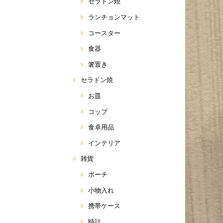
セラドン焼
ランチョンマット
コースター
食器
箸置き
セラドン焼
お皿
コップ
食卓用品
インテリア
雑貨
ポーチ
小物入れ
携帯ケース
時計