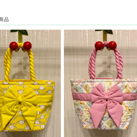
で即買いしました。見たままのとっても素敵なでした✨とても敏速、丁寧な対応で、本
商品
この度は ♡RakThai♡ をご利用いただき、ありがとうございました。また、レ
目惚れでご購入ということで、大変嬉しく思います。 パッと目を惹く蓮模様♡ た
も、RakThaiをどうぞよろしくお願い致します☆
ココナッツバックルスカート CB-1 ♡タイダイ模様♡
2022/08/14
ても楽しみに待ってました❤️ 対応もとても早くて丁寧で嬉しかったです(^-^) あり
この度は、ご購入ありがとうございました(^^) 重ねて、評価、レビューコメン
ッツバックルスカート。 気に入っていただけると幸いです( ^ω^ ) 今後とも、♡
ペイント チュニック