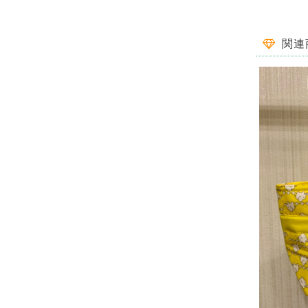
一目惚れ✾
関連
この商品をと