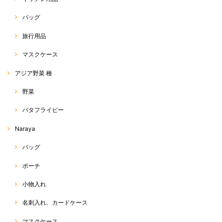
ございます(๑>◡<๑) こちらの柄、可愛いでしょう♡ あま
り見かけない柄で、店主も一目惚れしての即刻買付品でし
た(o^^o) 今年の夏は暑そうなので、たくさん活用していた
バッグ
だければと思います☆ また、可愛いの、たくさん見つけて
きます！(*^ω^*) 今後とも、よろしくお願い致します♡
旅行用品
マスクケース
サルエルパンツ 標準丈 R-D1-2
アジア野菜 種
2020/05/11
野菜
丈、デザイン、シルエット全てが理想通りでした！ だんだん暑くなって
バタフライピー
きたので、はいてて軽くて気持ちよくてサイコーです。 あまりに気に入
って、もう一枚買っちゃいました♡
Naraya
この度は、RakThai をご利用いただきまして、ありがとう
バッグ
ございます(^^) また、評価、レビューへのご投稿、ありが
とうございます☆ ネットショップでは、なかなか色感や素
ポーチ
材感が伝わりにくい中、できるだけ、お写真や商品説明
で、その点をカバーできるよう努力しているつもりです
が、今回、ご希望に沿った商品であったようで、店主も嬉
小物入れ
しく思います☆ また、追加のご注文、ありがとうございま
す(o^^o) 今後も、お気に召していただける商品をお届けで
名刺入れ、カードケース
きるよう、頑張ります♡ 今後とも、RakThaiをご愛用いた
だけると幸いです。よろしくお願い致します(*^ω^*)
マスクケース