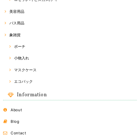
とうございます。 また、評価、レビューへのご投稿、あり
がとうございます(^^) 商品の方、無事に到着したようで安
心致しました。 そうなんです… 私も、何度か、同じアジア
美容用品
野菜を育てておりますが、使えきれないほど入っています
σ(^_^;) 美味しいアジア野菜をたくさん育てていただければ
バス用品
と思います☆ 最近、野菜の種が非常に人気でして… ラス
ト1点、ご購入いただけて良かったです(^^) 今後も、皆さ
象雑貨
まに喜んでいるいただける商品を、できる限り迅速丁寧に
お届けできたらなぁと思っております。 また、ご縁がござ
いましたらご利用いただけると幸いです☆ 今後とも、
ポーチ
RakThaiをよろしくお願い致します(o^^o)
小物入れ
マスクケース
Naraya バッグ
2018/03/24
エコバック
Information
About
ドライフルーツ
B（オレンジ）
2018/03/24
Blog
Contact