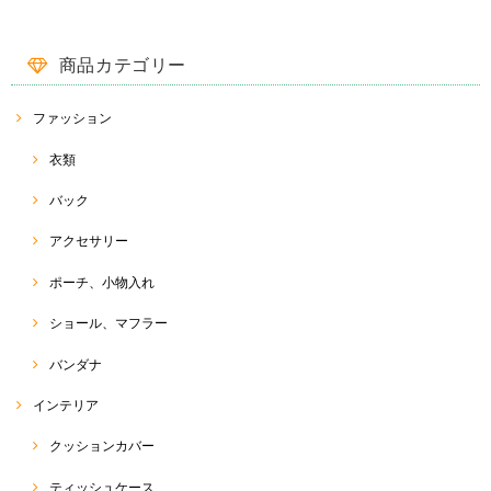
この商品をとても楽しみに待ってました❤️ 対応もとても早くて丁寧で嬉
しかったです(^-^) ありがとうございました😊
商品カテゴリー
この度は、ご購入ありがとうございました(^^) 重ねて、評
価、レビューコメントありがとうございます☆ 久しぶりに
入荷したココナッツバックルスカート。 気に入っていただ
ファッション
けると幸いです( ^ω^ ) 今後とも、♡RakThai♡をよろしく
お願い致します☆
衣類
バック
ペイント チュニック
アクセサリー
2021/07/23
ポーチ、小物入れ
ショール、マフラー
Ｔシャツ
バンダナ
2021/07/23
インテリア
クッションカバー
トゥクトゥク Tシャツ
ティッシュケース