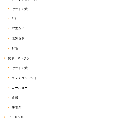
2021/07/23
セラドン焼
時計
オーガニックバタフライピーティー 50g
写真立て
2021/05/19
木製食器
雑貨
サルエルパンツ 和柄コットン
食卓、キッチン
2020/08/18
セラドン焼
ランチョンマット
バンダナ
コースター
2020/08/18
食器
箸置き
サルエルパンツ
セラドン焼
2020/05/16