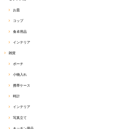
お皿
早い発送でとても綺麗に梱包してあり嬉しいです✨ こちらのショップで
サルエル購入するのは４度目です。 可愛いのはもちろん軽くて動きやす
コップ
く愛用しています(^^)
食卓用品
RakThaiをご愛用いただきまして、ありがとうございます
(o^^o) いつも、出来る限り、迅速丁寧に、商品をお客様に
インテリア
お届けするよう、心がけております☆ 前回のエンジのサル
エルとまた雰囲気が違い、今回のブルーサルエルは、綺麗
雑貨
めにも使っていただけるのではないかなぁと思います
(*^^*) たくさん使っていただけると嬉しいです♡ 今後と
ポーチ
も、RakThaiをよろしくお願い致します(๑>◡<๑)
小物入れ
携帯ケース
サルエルパンツ
2020/05/13
時計
インテリア
今回のも柄が可愛くて、すごくお気に入りです！今年はこのサルエルが
ヘビロテ間違いなしです！
写真立て
この度は、RakThai をご利用いただきまして、ありがとう
キッチン用品