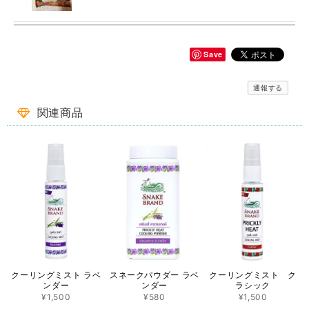
Save
ご予約品です！ ロータス 半袖シャツ ブラウン
2023/08/18
通報する
一目惚れ✾で即買いしました。見たままのとっても素敵なでした✨とて
関連商品
も敏速、丁寧な対応で、本当に良いお買い物出来ました。有難うござい
ます^_^
この度は ♡RakThai♡ をご利用いただき、ありがとうご
ざいました。また、レビューへの投稿、重ねてありがとう
ございます(^^) 一目惚れでご購入ということで、大変嬉し
く思います。 パッと目を惹く蓮模様♡ たくさん使ってい
ただけたら幸いです(o^^o) 今後とも、RakThaiをどうぞよ
ろしくお願い致します☆
ココナッツバックルスカート CB-1 ♡タイダイ模様♡
クーリングミスト ラベ
スネークパウダー ラベ
クーリングミスト ク
2022/08/14
ンダー
ンダー
ラシック
¥1,500
¥580
¥1,500