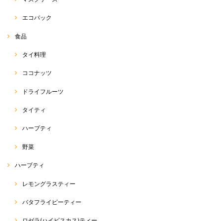
エコバック
ホーラパー（タイスイートバジル）種
食品
2020/04/20
タイ料理
ココナッツ
パクチー（コリアンダー）種
ドライフルーツ
2020/04/20
タイティ
ハーブティ
ホーリーバジル（ガパオ）種
野菜
2020/04/20
ハーブティ
本日届きました。 4000粒でこのお値段はとても安いと思い購入しまし
レモングラスティー
た。まぁ、そんなに沢山は育てられませんがww ラスト1袋、買えて良か
ったです。 注文から受注連絡、発送迄非常に早くて驚きました。
バタフライピーティー
この度は、RakThaiをご利用いただきまして、誠にありが
ロゼラ(ハイビスカス)ティー