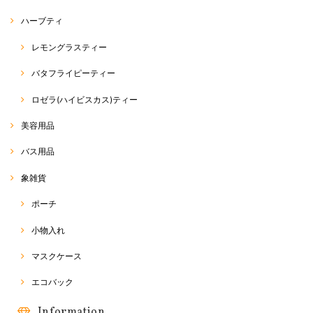
ハーブティ
本日届きました。 4000粒でこのお値段はとても安いと思い購入しまし
レモングラスティー
た。まぁ、そんなに沢山は育てられませんがww ラスト1袋、買えて良か
ったです。 注文から受注連絡、発送迄非常に早くて驚きました。
バタフライピーティー
この度は、RakThaiをご利用いただきまして、誠にありが
ロゼラ(ハイビスカス)ティー
とうございます。 また、評価、レビューへのご投稿、あり
がとうございます(^^) 商品の方、無事に到着したようで安
心致しました。 そうなんです… 私も、何度か、同じアジア
美容用品
野菜を育てておりますが、使えきれないほど入っています
σ(^_^;) 美味しいアジア野菜をたくさん育てていただければ
バス用品
と思います☆ 最近、野菜の種が非常に人気でして… ラス
ト1点、ご購入いただけて良かったです(^^) 今後も、皆さ
象雑貨
まに喜んでいるいただける商品を、できる限り迅速丁寧に
お届けできたらなぁと思っております。 また、ご縁がござ
いましたらご利用いただけると幸いです☆ 今後とも、
ポーチ
RakThaiをよろしくお願い致します(o^^o)
小物入れ
マスクケース
Naraya バッグ
2018/03/24
エコバック
Information