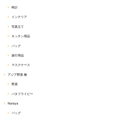
2020/05/13
時計
インテリア
今回のも柄が可愛くて、すごくお気に入りです！今年はこのサルエルが
ヘビロテ間違いなしです！
写真立て
この度は、RakThai をご利用いただきまして、ありがとう
キッチン用品
ございます(๑>◡<๑) こちらの柄、可愛いでしょう♡ あま
り見かけない柄で、店主も一目惚れしての即刻買付品でし
た(o^^o) 今年の夏は暑そうなので、たくさん活用していた
バッグ
だければと思います☆ また、可愛いの、たくさん見つけて
きます！(*^ω^*) 今後とも、よろしくお願い致します♡
旅行用品
マスクケース
サルエルパンツ 標準丈 R-D1-2
アジア野菜 種
2020/05/11
野菜
丈、デザイン、シルエット全てが理想通りでした！ だんだん暑くなって
バタフライピー
きたので、はいてて軽くて気持ちよくてサイコーです。 あまりに気に入
って、もう一枚買っちゃいました♡
Naraya
この度は、RakThai をご利用いただきまして、ありがとう
バッグ